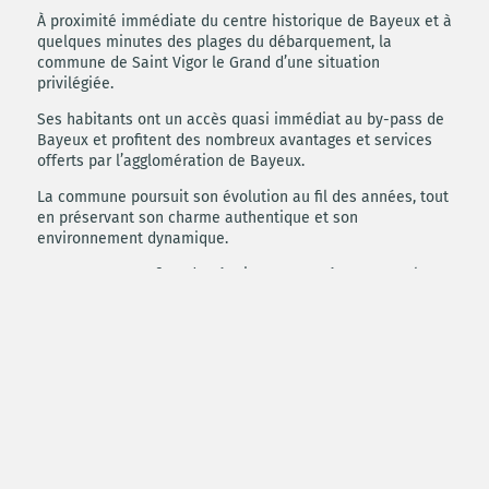
À proximité immédiate du centre historique de Bayeux et à
quelques minutes des plages du débarquement, la
commune de Saint Vigor le Grand d’une situation
privilégiée.
Ses habitants ont un accès quasi immédiat au by-pass de
Bayeux et profitent des nombreux avantages et services
offerts par l’agglomération de Bayeux.
La commune poursuit son évolution au fil des années, tout
en préservant son charme authentique et son
environnement dynamique.
Vous pourrez profiter des équipements présents sur place :
écoles, collège, infrastructures sportives et culturelles,
cabinets médicaux, commerces…
Prestations
▶ Isolation renforcée
▶ Production d'eau chaude sanitaire par ballon