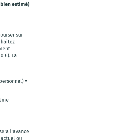
 bien estimé)
bourser sur
uhaitez
ement
0 €). La
personnel) =
2ème
sera l’avance
 actuel ou