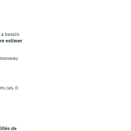
 a besoin
ire estimer
e nouveau
s cas. Il
lités de