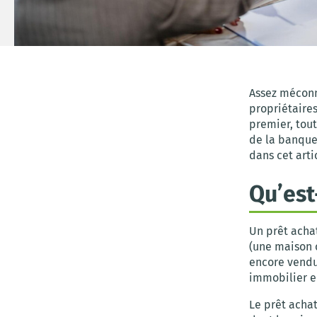
Assez méconn
propriétaire
premier, tout
de la banque 
dans cet arti
Qu’est
Un prêt acha
(une maison 
encore vendu 
immobilier en
Le prêt acha