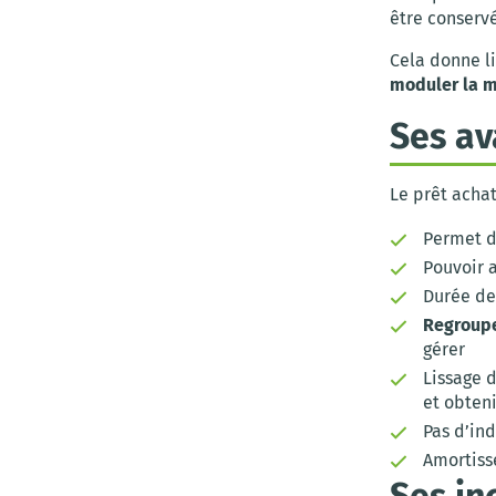
être conserv
Cela donne l
moduler la 
Ses av
Le prêt acha
Permet d
Pouvoir 
Durée de 
Regroupe
gérer
Lissage 
et obteni
Pas d’in
Amortiss
Ses in