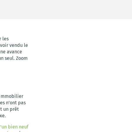
 les
voir vendu le
 une avance
un seul. Zoom
 immobilier
es n’ont pas
t un prêt
xe.
d’un bien neuf