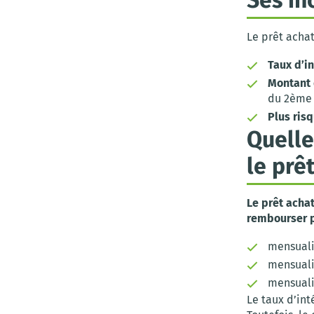
Le prêt acha
Taux d’in
Montant 
du 2ème c
Plus ris
Quelle
le prê
Le prêt acha
rembourser 
mensuali
mensuali
mensualit
Le taux d’int