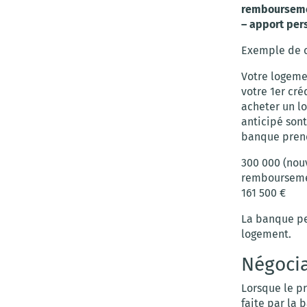
remboursemen
– apport per
Exemple de c
Votre logemen
votre 1er cré
acheter un l
anticipé sont
banque prend
300 000 (nouv
remboursement
161 500 €
La banque pe
logement.
Négocia
Lorsque le p
faite par la 