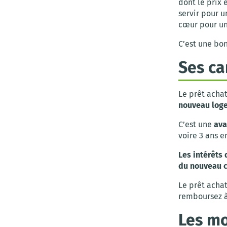
dont le prix 
servir pour u
cœur pour un
C’est une bon
Ses ca
Le prêt acha
nouveau log
C’est une
ava
voire 3 ans e
Les intérêts 
du nouveau c
Le prêt acha
remboursez à
Les mo