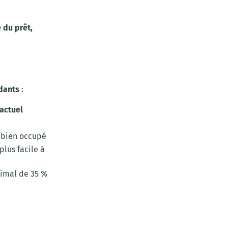
 du prêt,
dants
:
actuel
e bien occupé
 plus facile à
ximal de 35 %