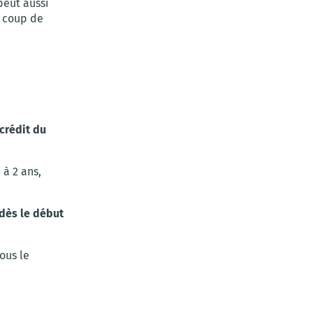
peut aussi
n coup de
 crédit du
 à 2 ans,
 dès le début
Vous le