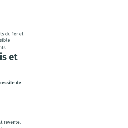
ts du 1er et
sible
nts
is et
cessite de
at revente.