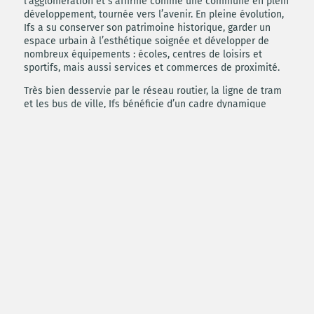
l’agglomération et s’affirme comme une commune en plein
développement, tournée vers l’avenir. En pleine évolution,
Ifs a su conserver son patrimoine historique, garder un
espace urbain à l’esthétique soignée et développer de
nombreux équipements : écoles, centres de loisirs et
sportifs, mais aussi services et commerces de proximité.
Très bien desservie par le réseau routier, la ligne de tram
et les bus de ville, Ifs bénéficie d’un cadre dynamique
grâce à sa situation géographique privilégiée.
Prestations
DES PRESTATIONS SOIGNEES
CONFORT
• Ascenseur desservant tous les étages
• Terrasse ou balcon ou jardin privatif de surface généreuse
• Hall d’entrée décoré et sécurisé
• Eclairage des parties communes sur détecteur de présence