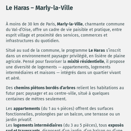
Le Haras – Marly-la-Ville
À moins de 30 km de Paris,
Marly-la-Ville
, charmante commune
du Val-d’Oise, offre un cadre de vie paisible et pratique, entre
esprit village et proximité des services, commerces et
infrastructures du quotidien.
Situé au sud de la commune, le programme
Le Haras
s’inscrit
dans un environnement paysager privilégié, en lisière de plaine
agricole. Pensé pour favoriser la
mixité résidentielle
, il propose
une diversité de logements — appartements, logements
intermédiaires et maisons — intégrés dans un quartier vivant
et aéré.
Des
chemins piétons bordés d’arbres
relient les habitations au
futur parc paysager et au centre-ville, situé à quelques
centaines de mètres seulement.
Les
appartements
(du 1 au 4 pièces) offrent des surfaces
fonctionnelles, prolongées par un balcon, une terrasse ou un
jardin privatif.
Les
logements intermédiaires
(du 3 au 5 pièces), tous
exposés
sud et traversants
, disposent d’un jardin, d’un balcon ou d’une